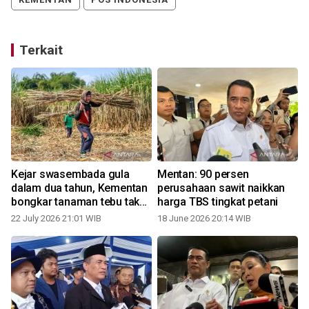
Terkait
Kejar swasembada gula
Mentan: 90 persen
dalam dua tahun, Kementan
perusahaan sawit naikkan
bongkar tanaman tebu tak
harga TBS tingkat petani
produktif
22 July 2026 21:01 WIB
18 June 2026 20:14 WIB
0