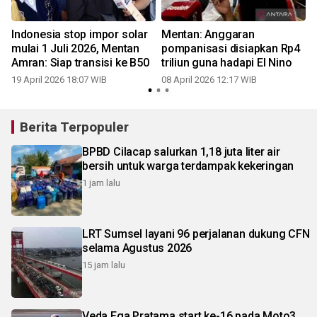
Indonesia stop impor solar
Mentan: Anggaran
n
mulai 1 Juli 2026, Mentan
pompanisasi disiapkan Rp4
Amran: Siap transisi ke B50
triliun guna hadapi El Nino
19 April 2026 18:07 WIB
08 April 2026 12:17 WIB
Berita Terpopuler
BPBD Cilacap salurkan 1,18 juta liter air
bersih untuk warga terdampak kekeringan
1 jam lalu
LRT Sumsel layani 96 perjalanan dukung CFN
selama Agustus 2026
15 jam lalu
Veda Ega Pratama start ke-16 pada Moto3