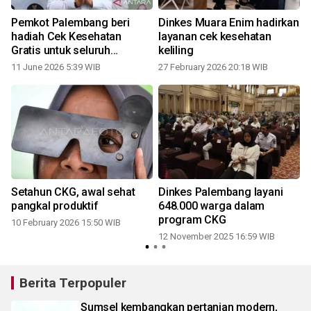
Pemkot Palembang beri
Dinkes Muara Enim hadirkan
hadiah Cek Kesehatan
layanan cek kesehatan
Gratis untuk seluruh
keliling
pegawai ASN
11 June 2026 5:39 WIB
27 February 2026 20:18 WIB
Setahun CKG, awal sehat
Dinkes Palembang layani
pangkal produktif
648.000 warga dalam
program CKG
10 February 2026 15:50 WIB
12 November 2025 16:59 WIB
Berita Terpopuler
Sumsel kembangkan pertanian modern,