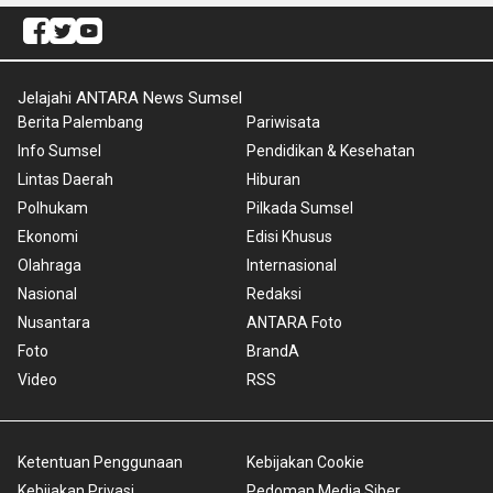
Jelajahi ANTARA News Sumsel
Berita Palembang
Pariwisata
Info Sumsel
Pendidikan & Kesehatan
Lintas Daerah
Hiburan
Polhukam
Pilkada Sumsel
Ekonomi
Edisi Khusus
Olahraga
Internasional
Nasional
Redaksi
Nusantara
ANTARA Foto
Foto
BrandA
Video
RSS
Ketentuan Penggunaan
Kebijakan Cookie
Kebijakan Privasi
Pedoman Media Siber