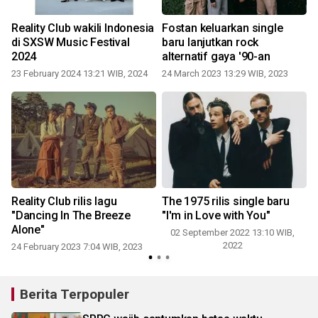
Reality Club wakili Indonesia
Fostan keluarkan single
di SXSW Music Festival
baru lanjutkan rock
2024
alternatif gaya '90-an
0
23 February 2024 13:21 WIB, 2024
24 March 2023 13:29 WIB, 2023
Reality Club rilis lagu
The 1975 rilis single baru
"Dancing In The Breeze
"I'm in Love with You"
p
Alone"
02 September 2022 13:10 WIB,
2022
24 February 2023 7:04 WIB, 2023
Berita Terpopuler