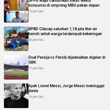
SPPG wajib cantumkan batas waktu
konsumsi di ompreng MBG pekan depan
16 jam lalu
BPBD Cilacap salurkan 1,18 juta liter air
bersih untuk warga terdampak kekeringan
20 jam lalu
Duel Persija vs Persib dijadwalkan digelar di
GBK
17 jam lalu
Ayah Lionel Messi, Jorge Messi meninggal
dunia
14 jam lalu