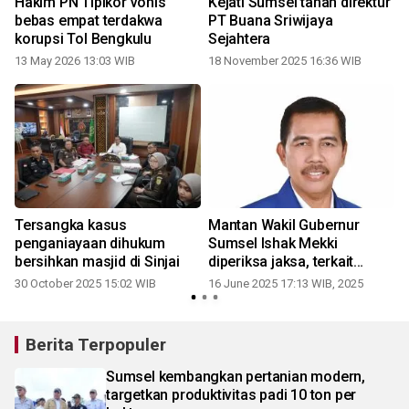
Hakim PN Tipikor vonis
Kejati Sumsel tahan direktur
bebas empat terdakwa
PT Buana Sriwijaya
korupsi Tol Bengkulu
Sejahtera
13 May 2026 13:03 WIB
18 November 2025 16:36 WIB
Tersangka kasus
Mantan Wakil Gubernur
penganiayaan dihukum
Sumsel Ishak Mekki
bersihkan masjid di Sinjai
diperiksa jaksa, terkait
korupsi Pasar Cinde
30 October 2025 15:02 WIB
16 June 2025 17:13 WIB, 2025
2
Berita Terpopuler
Sumsel kembangkan pertanian modern,
targetkan produktivitas padi 10 ton per