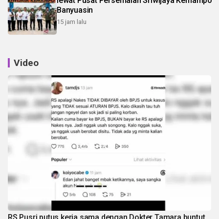
lewat Pusat Persemaian Sriwijaya Kemampo
Banyuasin
15 jam lalu
Video
RS Pusri putus kerja sama dengan Dokter Tamara buntut