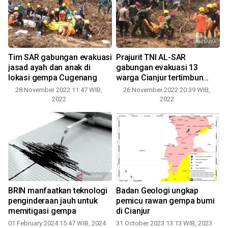
n
Tim SAR gabungan evakuasi
Prajurit TNI AL-SAR
a
jasad ayah dan anak di
gabungan evakuasi 13
lokasi gempa Cugenang
warga Cianjur tertimbun
longsor
28 November 2022 11:47 WIB,
26 November 2022 20:39 WIB,
2022
2022
BRIN manfaatkan teknologi
Badan Geologi ungkap
penginderaan jauh untuk
pemicu rawan gempa bumi
memitigasi gempa
di Cianjur
2
01 February 2024 15:47 WIB, 2024
31 October 2023 13:13 WIB, 2023