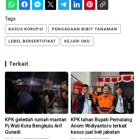
Tags:
KASUS KORUPSI
PENGADAAN BIBIT TANAMAN
LEBEL BERSERTIFIKAT
KEJARI OKU
Terkait
a
KPK geledah rumah mantan
KPK tahan Bupati Pemalang
p
Pj Wali Kota Bengkulu Arif
Anom Widiyantoro terkait
Gunadi
kasus jual beli jabatan