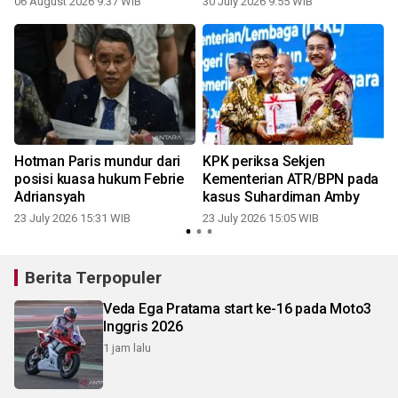
06 August 2026 9:37 WIB
30 July 2026 9:55 WIB
2
Hotman Paris mundur dari
KPK periksa Sekjen
posisi kuasa hukum Febrie
Kementerian ATR/BPN pada
Adriansyah
kasus Suhardiman Amby
23 July 2026 15:31 WIB
23 July 2026 15:05 WIB
2
Berita Terpopuler
Veda Ega Pratama start ke-16 pada Moto3
Inggris 2026
1 jam lalu