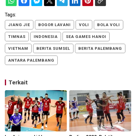
Tags:
JIANG JIE
BOGOR LAVANI
VOLI
BOLA VOLI
TIMNAS
INDONESIA
SEA GAMES HANOI
VIETNAM
BERITA SUMSEL
BERITA PALEMBANG
ANTARA PALEMBANG
Terkait