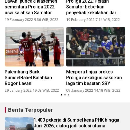
LavAni puncaki klasemen
Proliga 2022: Pelatih
6
sementara Proliga 2022
Samator beberkan
usai kalahkan Samator
penyebab kekalahan dari
LavAni
19 February 2022 9:36 WIB, 2022
19 February 2022 7:14 WIB, 2022
Palembang Bank
Menpora tinjau prokes
a
SumselBabel Kalahkan
Proliga sekaligus saksikan
a
Bogor Lavani
laga tim besutan SBY
29 January 2022 19:03 WIB, 2022
09 January 2022 14:18 WIB, 2022
Berita Terpopuler
1.400 pekerja di Sumsel kena PHK hingga
Juni 2026, dialog jadi solusi utama