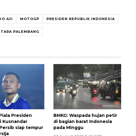
YO AJI
MOTOGP
PRESIDEN REPUBLIK INDONESIA
NTARA PALEMBANG
Piala Presiden
BMKG: Waspada hujan petir
i Kusnandar
di bagian barat Indonesia
Persib siap tempur
pada Minggu
sija