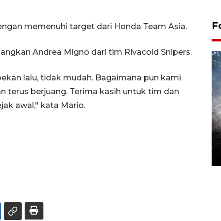
F
dengan memenuhi target dari Honda Team Asia.
angkan Andrea Migno dari tim Rivacold Snipers.
 pekan lalu, tidak mudah. Bagaimana pun kami
terus berjuang. Terima kasih untuk tim dan
ak awal," kata Mario.
Alokasi anggaran untuk bibit
kopi arabika Gayo
15 June 2026 11:15 WIB