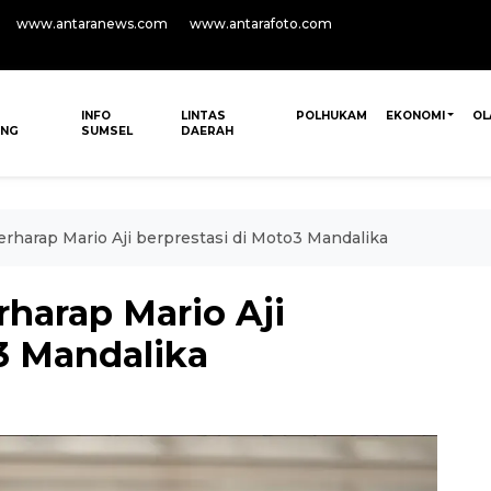
www.antaranews.com
www.antarafoto.com
INFO
LINTAS
POLHUKAM
EKONOMI
OL
ANG
SUMSEL
DAERAH
rharap Mario Aji berprestasi di Moto3 Mandalika
harap Mario Aji
3 Mandalika