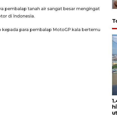
a pembalap tanah air sangat besar mengingat
or di Indonesia.
T
do kepada para pembalap MotoGP kala bertemu
1
h
u