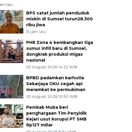
jam lalu
BPS catat jumlah penduduk
miskin di Sumsel turun28.300
ribu jiwa
15 jam lalu
PHR Zona 4 kembangkan tiga
sumur infill baru di Sumsel,
dongkrak produksi migas
nasional
05 August 2026 14:22 WIB
BPBD padamkan karhutla
Sekarjaya OKU cegah api
merambat ke permukiman
05 August 2026 10:50 WIB
Pemkab Muba beri
penghargaan Tim Penyidik
Kejari usut korupsi PT SMB
Rp127 miliar
05 August 2026 9:34 WIB