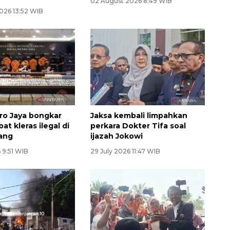
02 August 2026 8:49 WIB
026 13:52 WIB
ro Jaya bongkar
Jaksa kembali limpahkan
bat kleras ilegal di
perkara Dokter Tifa soal
ang
ijazah Jokowi
 9:51 WIB
29 July 2026 11:47 WIB