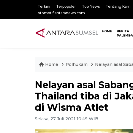
Terkini
Terpopuler
Top News
Tentang Kami
otomotif.antaranews.com
HOME
BERITA
PALEMB
Home
Polhukam
Nelayan asal Saba
Nelayan asal Saban
Thailand tiba di Ja
di Wisma Atlet
Selasa, 27 Juli 2021 10:49 WIB