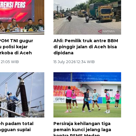
POM TNI gugur
Ahli: Pemilik truk antre BBM
 polisi kejar
di pinggir jalan di Aceh bisa
rkoba di Aceh
dipidana
 21:05 WIB
15 July 2026 12:34 WIB
ceh padam total
Persiraja kehilangan tiga
ngguan suplai
pemain kunci jelang laga
kontra PSMS Medan