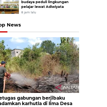
budaya peduli lingkungan
pelajar lewat Adiwiyata
8 jam lalu
op News
etugas gabungan berjibaku
adamkan karhutla di lima Desa