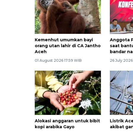
Kemenhut umumkan bayi
Anggota 
orang utan lahir di CA Jantho
saat bantu
Aceh
bandar na
01 August 2026 17:59 WIB
26 July 2026
Alokasi anggaran untuk bibit
Listrik A
kopi arabika Gayo
akibat ga