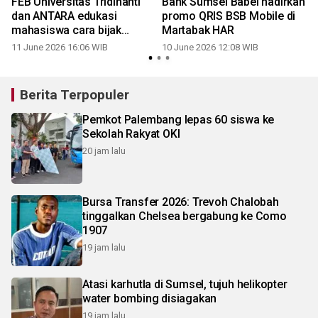
FEB Universitas Tridinanti
Bank Sumsel Babel hadirkan
dan ANTARA edukasi
promo QRIS BSB Mobile di
mahasiswa cara bijak
Martabak HAR
manfaatkan AI
11 June 2026 16:06 WIB
10 June 2026 12:08 WIB
2
Berita Terpopuler
Pemkot Palembang lepas 60 siswa ke
Sekolah Rakyat OKI
20 jam lalu
Bursa Transfer 2026: Trevoh Chalobah
tinggalkan Chelsea bergabung ke Como
1907
19 jam lalu
Atasi karhutla di Sumsel, tujuh helikopter
water bombing disiagakan
19 jam lalu