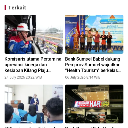
Terkait
Komisaris utama Pertamina
Bank Sumsel Babel dukung
apresiasi kinerja dan
Pemprov Sumsel wujudkan
kesiapan Kilang Plaju
"Health Tourism" berkelas
sebagai pelopor energi
nasional
24 July 2026 20:22 WIB
06 July 2026 8:14 WIB
hijau