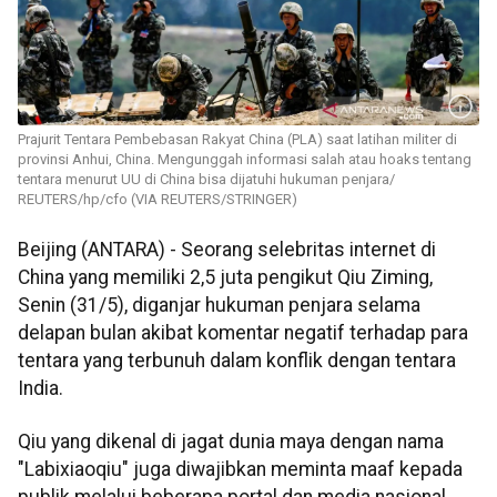
Prajurit Tentara Pembebasan Rakyat China (PLA) saat latihan militer di
provinsi Anhui, China. Mengunggah informasi salah atau hoaks tentang
tentara menurut UU di China bisa dijatuhi hukuman penjara/
REUTERS/hp/cfo (VIA REUTERS/STRINGER)
Beijing (ANTARA) - Seorang selebritas internet di
China yang memiliki 2,5 juta pengikut Qiu Ziming,
Senin (31/5), diganjar hukuman penjara selama
delapan bulan akibat komentar negatif terhadap para
tentara yang terbunuh dalam konflik dengan tentara
India.
Qiu yang dikenal di jagat dunia maya dengan nama
"Labixiaoqiu" juga diwajibkan meminta maaf kepada
publik melalui beberapa portal dan media nasional