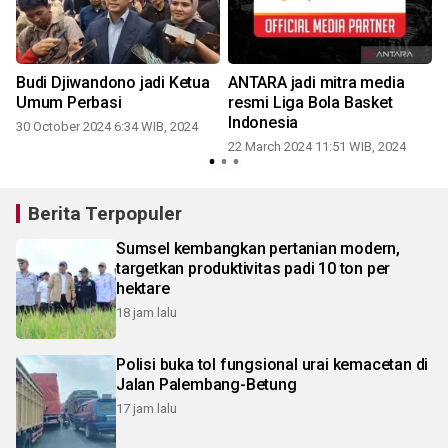
Budi Djiwandono jadi Ketua
ANTARA jadi mitra media
Umum Perbasi
resmi Liga Bola Basket
Indonesia
30 October 2024 6:34 WIB, 2024
1
22 March 2024 11:51 WIB, 2024
Berita Terpopuler
Sumsel kembangkan pertanian modern,
targetkan produktivitas padi 10 ton per
hektare
18 jam lalu
Polisi buka tol fungsional urai kemacetan di
Jalan Palembang-Betung
17 jam lalu