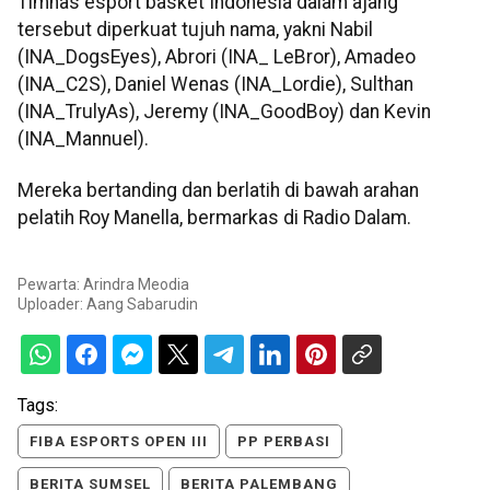
Timnas esport basket Indonesia dalam ajang
tersebut diperkuat tujuh nama, yakni Nabil
(INA_DogsEyes), Abrori (INA_ LeBror), Amadeo
(INA_C2S), Daniel Wenas (INA_Lordie), Sulthan
(INA_TrulyAs), Jeremy (INA_GoodBoy) dan Kevin
(INA_Mannuel).
Mereka bertanding dan berlatih di bawah arahan
pelatih Roy Manella, bermarkas di Radio Dalam.
Pewarta: Arindra Meodia
Uploader:
Aang Sabarudin
Tags:
FIBA ESPORTS OPEN III
PP PERBASI
BERITA SUMSEL
BERITA PALEMBANG