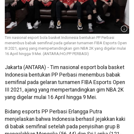
Tim nasional esport bola basket Indonesia bentukan PP Perbasi
menembus babak semifinal pada gelaran turnamen FIBA Esports Open
III 2021, ajang yang mempertandingkan gim NBA 2K yang digelar mulai
16 April hingga 9 Mei. (ANTARA/HO/PP PERBASI)
Jakarta (ANTARA) - Tim nasional esport bola basket
Indonesia bentukan PP Perbasi menembus babak
semifinal pada gelaran turnamen FIBA Esports Open
III 2021, ajang yang mempertandingkan gim NBA 2K
yang digelar mulai 16 April hingga 9 Mei.
Bidang esports PP Perbasi Erlangga Putra
menjelaskan bahwa Indonesia berhasil jejakkan kaki
di babak semifinal setelah pada penyisihan grup B
mengalahkan Mongolia (56-44) dan Sri Lanka (121-