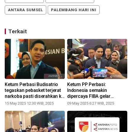
ANTARA SUMSEL
PALEMBANG HARI INI
Terkait
a
Ketum Perbasi Budisatrio
Ketum PP Perbasi:
tegaskan pebasket terjerat
Indonesia semakin
narkoba pasti diserahkan ke
dipercaya FIBA gelar
aparat penegak hukum
tunamen kelas dunia
15 May 2025 12:30 WIB, 2025
09 May 2025 6:27 WIB, 2025