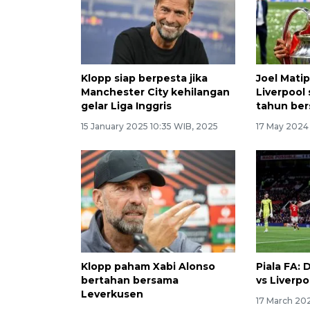
Klopp siap berpesta jika
Joel Mati
Manchester City kehilangan
Liverpool
gelar Liga Inggris
tahun be
15 January 2025 10:35 WIB, 2025
17 May 2024 
Klopp paham Xabi Alonso
Piala FA:
bertahan bersama
vs Liverpo
Leverkusen
17 March 20