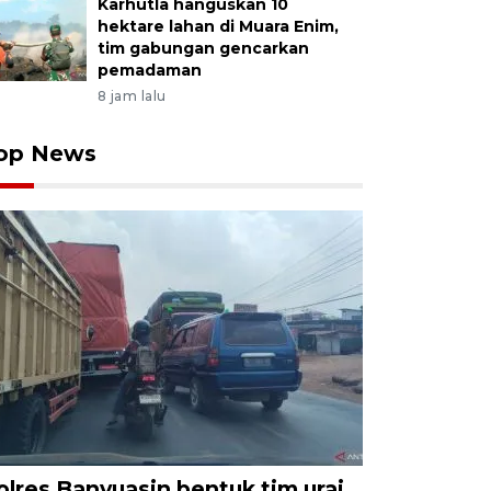
Karhutla hanguskan 10
hektare lahan di Muara Enim,
tim gabungan gencarkan
pemadaman
8 jam lalu
op News
olres Banyuasin bentuk tim urai