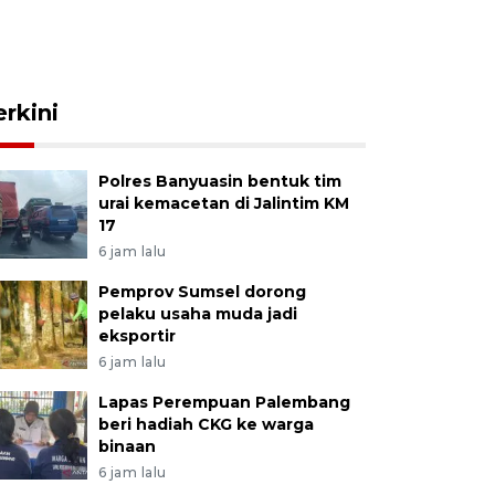
erkini
Polres Banyuasin bentuk tim
urai kemacetan di Jalintim KM
17
6 jam lalu
Pemprov Sumsel dorong
pelaku usaha muda jadi
eksportir
6 jam lalu
Lapas Perempuan Palembang
beri hadiah CKG ke warga
binaan
6 jam lalu