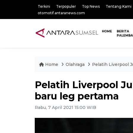
Terkini
Terpopuler
Top News
Tentang Kami
otomotif.antaranews.com
HOME
BERITA
PALEMB
Home
Olahraga
Pelatih Liverpool 
Pelatih Liverpool J
baru leg pertama
Rabu, 7 April 2021 15:00 WIB