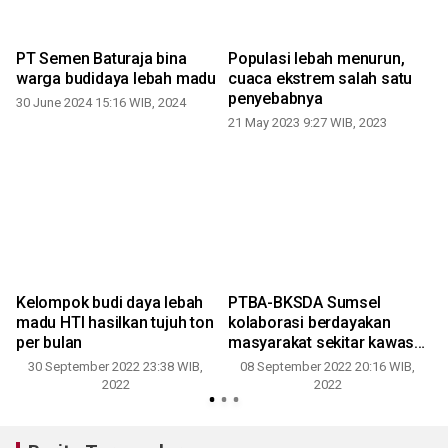
PT Semen Baturaja bina
Populasi lebah menurun,
warga budidaya lebah madu
cuaca ekstrem salah satu
penyebabnya
30 June 2024 15:16 WIB, 2024
21 May 2023 9:27 WIB, 2023
Kelompok budi daya lebah
PTBA-BKSDA Sumsel
madu HTI hasilkan tujuh ton
kolaborasi berdayakan
per bulan
masyarakat sekitar kawasan
konservasi
30 September 2022 23:38 WIB,
08 September 2022 20:16 WIB,
2022
2022