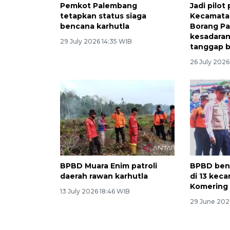
Pemkot Palembang
Jadi pilot
tetapkan status siaga
Kecamata
bencana karhutla
Borang P
kesadaran
29 July 2026 14:35 WIB
tanggap 
26 July 2026
BPBD Muara Enim patroli
BPBD bent
daerah rawan karhutla
di 13 kec
Komering 
13 July 2026 18:46 WIB
29 June 2026