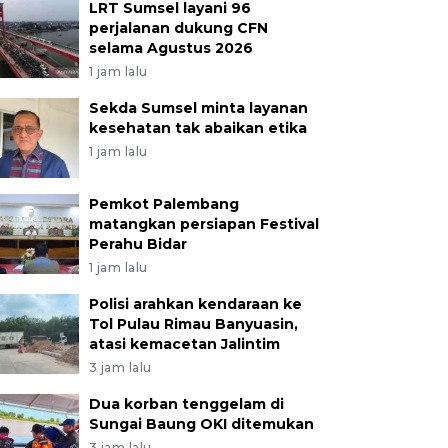
LRT Sumsel layani 96
perjalanan dukung CFN
selama Agustus 2026
1 jam lalu
Sekda Sumsel minta layanan
kesehatan tak abaikan etika
1 jam lalu
Pemkot Palembang
matangkan persiapan Festival
Perahu Bidar
1 jam lalu
Polisi arahkan kendaraan ke
Tol Pulau Rimau Banyuasin,
atasi kemacetan Jalintim
3 jam lalu
Dua korban tenggelam di
Sungai Baung OKI ditemukan
3 jam lalu