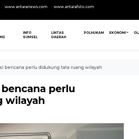
www.antaranews.com
www.antarafoto.com
INFO
LINTAS
POLHUKAM
EKONOMI
OL
ANG
SUMSEL
DAERAH
si bencana perlu didukung tata ruang wilayah
 bencana perlu
g wilayah