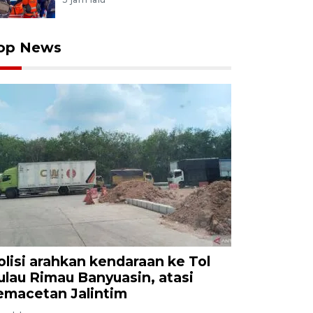
op News
olisi arahkan kendaraan ke Tol
ulau Rimau Banyuasin, atasi
emacetan Jalintim