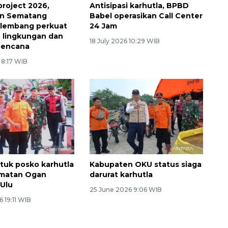
 project 2026,
Antisipasi karhutla, BPBD
n Sematang
Babel operasikan Call Center
alembang perkuat
24 Jam
 lingkungan dan
18 July 2026 10:29 WIB
bencana
 8:17 WIB
uk posko karhutla
Kabupaten OKU status siaga
amatan Ogan
darurat karhutla
Ulu
25 June 2026 9:06 WIB
 19:11 WIB