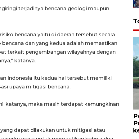
engiringi terjadinya bencana geologi maupun
T
siko bencana yaitu di daerah tersebut secara
dap bencana dan yang kedua adalah memastikan
epat terkait pengembangan wilayahnya dengan
nya," katanya.
n Indonesia itu kedua hal tersebut memiliki
asi upaya mitigasi bencana.
nuhi, katanya, maka masih terdapat kemungkinan
P
P
k
ang dapat dilakukan untuk mitigasi atau
a perlu upaya untuk memastikan bahwa dua