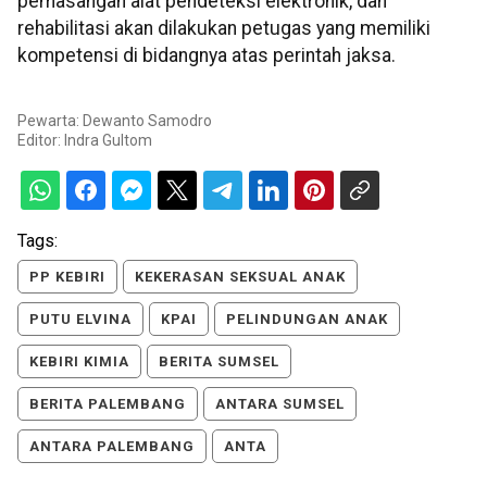
pemasangan alat pendeteksi elektronik, dan
rehabilitasi akan dilakukan petugas yang memiliki
kompetensi di bidangnya atas perintah jaksa.
Pewarta: Dewanto Samodro
Editor:
Indra Gultom
Tags:
PP KEBIRI
KEKERASAN SEKSUAL ANAK
PUTU ELVINA
KPAI
PELINDUNGAN ANAK
KEBIRI KIMIA
BERITA SUMSEL
BERITA PALEMBANG
ANTARA SUMSEL
ANTARA PALEMBANG
ANTA