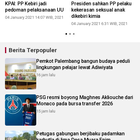
KPAI: PP Kebiri jadi
Presiden sahkan PP pelaku
pedoman pelaksanaan UU
kekerasan seksual anak
dikebiri kimia
04 January 2021 14:07 WIB, 2021
04 January 2021 6:31 WIB, 2021
2
Berita Terpopuler
Pemkot Palembang bangun budaya peduli
lingkungan pelajar lewat Adiwiyata
16 jam lalu
PSG resmi boyong Maghnes Akliouche dari
Monaco pada bursa transfer 2026
15 jam lalu
Petugas gabungan berjibaku padamkan
karhutla di lima Desa Muara Enim