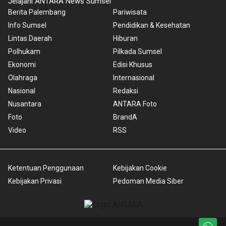
Jelajahi ANTARA News Sumsel
Berita Palembang
Pariwisata
Info Sumsel
Pendidikan & Kesehatan
Lintas Daerah
Hiburan
Polhukam
Pilkada Sumsel
Ekonomi
Edisi Khusus
Olahraga
Internasional
Nasional
Redaksi
Nusantara
ANTARA Foto
Foto
BrandA
Video
RSS
Ketentuan Penggunaan
Kebijakan Cookie
Kebijakan Privasi
Pedoman Media Siber