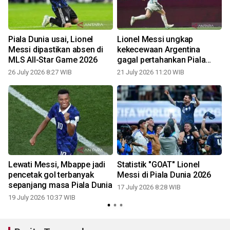
Piala Dunia usai, Lionel
Lionel Messi ungkap
Messi dipastikan absen di
kekecewaan Argentina
MLS All-Star Game 2026
gagal pertahankan Piala
Dunia
26 July 2026 8:27 WIB
21 July 2026 11:20 WIB
1
Lewati Messi, Mbappe jadi
Statistik "GOAT" Lionel
pencetak gol terbanyak
Messi di Piala Dunia 2026
sepanjang masa Piala Dunia
17 July 2026 8:28 WIB
19 July 2026 10:37 WIB
0