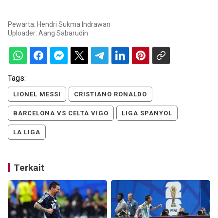
Pewarta: Hendri Sukma Indrawan
Uploader:
Aang Sabarudin
Tags:
LIONEL MESSI
CRISTIANO RONALDO
BARCELONA VS CELTA VIGO
LIGA SPANYOL
LA LIGA
Terkait