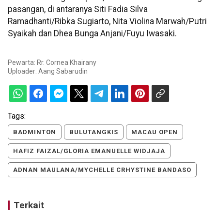
pasangan, di antaranya Siti Fadia Silva
Ramadhanti/Ribka Sugiarto, Nita Violina Marwah/Putri
Syaikah dan Dhea Bunga Anjani/Fuyu Iwasaki.
Pewarta: Rr. Cornea Khairany
Uploader:
Aang Sabarudin
Tags:
BADMINTON
BULUTANGKIS
MACAU OPEN
HAFIZ FAIZAL/GLORIA EMANUELLE WIDJAJA
ADNAN MAULANA/MYCHELLE CRHYSTINE BANDASO
Terkait