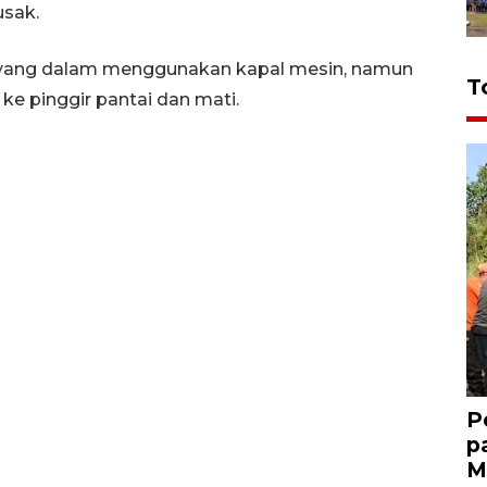
usak.
an yang dalam menggunakan kapal mesin, namun
T
ke pinggir pantai dan mati.
P
p
M