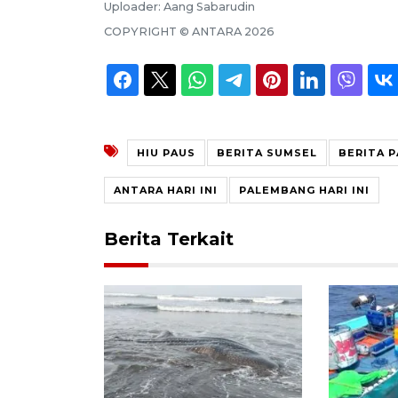
Uploader:
Aang Sabarudin
COPYRIGHT ©
ANTARA
2026
HIU PAUS
BERITA SUMSEL
BERITA 
ANTARA HARI INI
PALEMBANG HARI INI
Berita Terkait