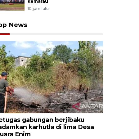
kemarau
10 jam lalu
op News
etugas gabungan berjibaku
adamkan karhutla di lima Desa
uara Enim