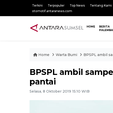
Terkini
Terpopuler
Top News
Tentang Kami
otomotif.antaranews.com
HOME
BERITA
PALEMB
Home
Warta Bumi
BPSPL ambil sam
BPSPL ambil sampel
pantai
Selasa, 8 Oktober 2019 15:10 WIB