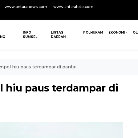
www.antaranews.com
www.antarafoto.com
INFO
LINTAS
POLHUKAM
EKONOMI
OL
ANG
SUMSEL
DAERAH
pel hiu paus terdampar di pantai
 hiu paus terdampar di