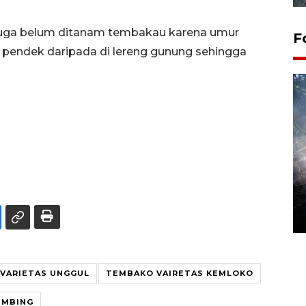
n juga belum ditanam tembakau karena umur
F
 pendek daripada di lereng gunung sehingga
Alokasi anggaran untuk bibit
kopi arabika Gayo
15 June 2026 11:15 WIB
VARIETAS UNGGUL
TEMBAKO VAIRETAS KEMLOKO
UMBING