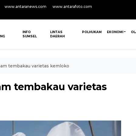
www.antaranews.com
www.antarafoto.com
INFO
LINTAS
POLHUKAM
EKONOMI
OL
ANG
SUMSEL
DAERAH
nam tembakau varietas kemloko
am tembakau varietas