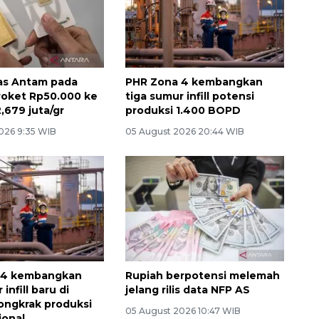
as Antam pada
PHR Zona 4 kembangkan
oket Rp50.000 ke
tiga sumur infill potensi
,679 juta/gr
produksi 1.400 BOPD
026 9:35 WIB
05 August 2026 20:44 WIB
 4 kembangkan
Rupiah berpotensi melemah
infill baru di
jelang rilis data NFP AS
ongkrak produksi
05 August 2026 10:47 WIB
ional