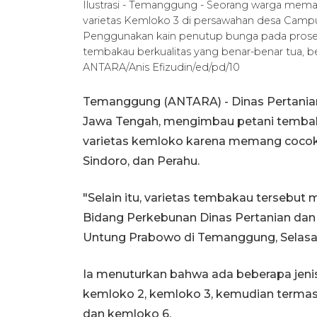
Ilustrasi - Temanggung - Seorang warga mem
varietas Kemloko 3 di persawahan desa Campur
Penggunakan kain penutup bunga pada prose
tembakau berkualitas yang benar-benar tua, be
ANTARA/Anis Efizudin/ed/pd/10
Temanggung (ANTARA) - Dinas Pertani
Jawa Tengah, mengimbau petani temb
varietas kemloko karena memang cocok
Sindoro, dan Perahu.
"Selain itu, varietas tembakau tersebut
Bidang Perkebunan Dinas Pertanian d
Untung Prabowo di Temanggung, Selasa
Ia menuturkan bahwa ada beberapa jenis
kemloko 2, kemloko 3, kemudian termasu
dan kemloko 6.