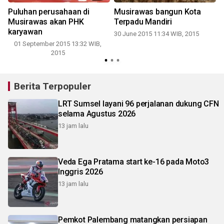
i
Puluhan perusahaan di
Musirawas bangun Kota
Musirawas akan PHK
Terpadu Mandiri
karyawan
30 June 2015 11:34 WIB, 2015
01 September 2015 13:32 WIB,
1
2015
Berita Terpopuler
LRT Sumsel layani 96 perjalanan dukung CFN
selama Agustus 2026
13 jam lalu
Veda Ega Pratama start ke-16 pada Moto3
Inggris 2026
13 jam lalu
Pemkot Palembang matangkan persiapan